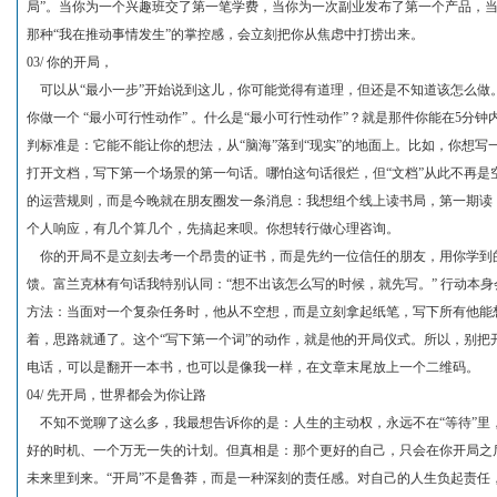
局”。当你为一个兴趣班交了第一笔学费，当你为一次副业发布了第一个产品，
那种“我在推动事情发生”的掌控感，会立刻把你从焦虑中打捞出来。
03/ 你的开局，
可以从“最小一步”开始说到这儿，你可能觉得有道理，但还是不知道该怎么做
你做一个 “最小可行性动作” 。什么是“最小可行性动作”？就是那件你能在5
判标准是：它能不能让你的想法，从“脑海”落到“现实”的地面上。比如，你想
打开文档，写下第一个场景的第一句话。哪怕这句话很烂，但“文档”从此不再是
的运营规则，而是今晚就在朋友圈发一条消息：我想组个线上读书局，第一期读
个人响应，有几个算几个，先搞起来呗。你想转行做心理咨询。
你的开局不是立刻去考一个昂贵的证书，而是先约一位信任的朋友，用你学到
馈。富兰克林有句话我特别认同：“想不出该怎么写的时候，就先写。” 行动本
方法：当面对一个复杂任务时，他从不空想，而是立刻拿起纸笔，写下所有他能
着，思路就通了。这个“写下第一个词”的动作，就是他的开局仪式。所以，别把
电话，可以是翻开一本书，也可以是像我一样，在文章末尾放上一个二维码。
04/ 先开局，世界都会为你让路
不知不觉聊了这么多，我最想告诉你的是：人生的主动权，永远不在“等待”里，
好的时机、一个万无一失的计划。但真相是：那个更好的自己，只会在你开局之
未来里到来。“开局”不是鲁莽，而是一种深刻的责任感。对自己的人生负起责任