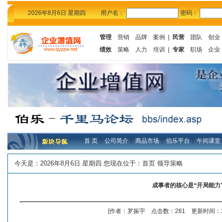
2026年8月6日 星期四
用户名：
密码：
管理
营销
品牌
案例
|
民营
团队
创业
绩效
策略
人力
培训
|
专家
职场
企业
首 页
│
公司简介
│
商品市场
│
伯乐平台
│
午间课堂
今天是：
2026年8月6日 星期四 您现在位于：
首页
领导策略
成事者的核心是“开局能力
[作者：罗振宇 点击数：281 更新时间：20