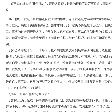
成事者的核心是“开局能力”，普通人逆袭，最快的捷径不是万事俱备，而是有
路
Hi，你好，我是下班后精进自我管理的静水。今天我还是想继续和大家聊聊认知
事，就从开局这个关键词聊起吧。去年年初，我下定决心要做这个公众号。但说
己、真实的过去剖开给人看，心里发怵，也有点自卑。所以你看我最早的文章，
些。但写着写着，我慢慢想通了：我是什么样，就什么样吧。后来我开始写自己
实。
我不会盼着这个号一下子爆了，也不纠结这篇文章到底有多少阅读量，流量主
排版，我就是在每篇文章末尾，放上了我的微信二维码，有同频、有共鸣的朋友
所以你看，我根本没有一个“万全”的开始。没有周全的计划，没有推广渠道，甚
样，我慢慢有了一个将近200人的读书交流社群，认识了很多真诚的朋友。这件
通人逆袭，最快的捷径不是万事俱备，而是有想法就开干。只要你迈出第一步，全
告诉你，它不是。这里的“开局”到底指什么？为什么说开局比准备更重要？我们
力”？接下来我们一起探讨。
01/ 其实，开局不需要“万全准备”
我们总以为，做成一件事需要缜密的计划、充足的资源和完美的时机。于是，我
好”的时刻。但你知道吗？那个时刻永远不会自动到来。它只出现在你动手之后。