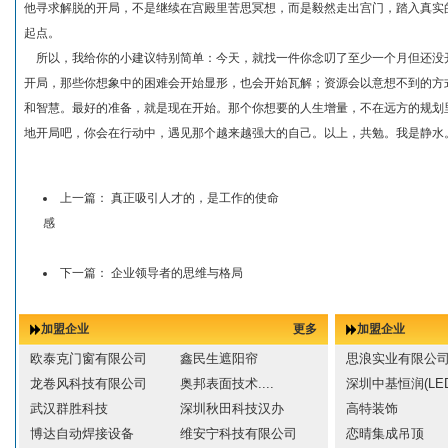
他寻求解脱的开局，不是继续在宫殿里苦思冥想，而是毅然走出宫门，踏入真实
起点。
所以，我给你的小建议特别简单：今天，就找一件你念叨了至少一个月但还没开
开局，那些你想象中的困难会开始显形，也会开始瓦解；资源会以意想不到的方
和智慧。最好的准备，就是现在开始。那个你想要的人生增量，不在远方的规划
地开局吧，你会在行动中，遇见那个越来越强大的自己。以上，共勉。我是静水
上一篇：
真正吸引人才的，是工作的使命
感
下一篇：
企业领导者的思维与格局
加盟企业
更多
加盟企业
欧泰克门窗有限公司
鑫民生遮阳帘
思浪实业有限公
龙卷风科技有限公司
奥邦表面技术....
深圳中基恒润(LED
武汉群胜科技
深圳秋田科技汉办
高特装饰
博达自动焊接设备
维安宁科技有限公司
恋晴集成吊顶