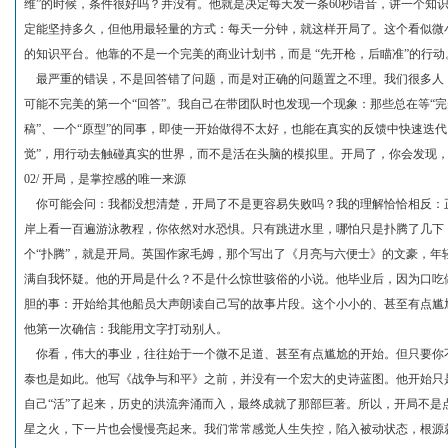
维”的时候，条件很好吗？并没有。他就是决定每天发一条60秒语音，讲一个知
定能坚持多久，但他用最轻量的方式：每天一分钟，就这样开局了。这个看似微小
的知识平台。他靠的不是一个完美的商业计划书，而是 “先开枪，后瞄准”的行动
最严重的错误，不是回答错了问题，而是对正确的问题置之不理。我们很多人，
可能不完美的第一个“回答”。我自己在带团队时也发现一个现象：那些总在等“完
稿”、一个“原型”的同事，即使一开始做得不太好，也能在真实的反馈中快速迭
觉”，用行动去触碰真实的世界，而不是活在头脑的模拟里。开局了，你会发现
02/ 开局，是掌控感的唯一来源
你可能会问：我都没想清楚，开局了不是更容易失败吗？我的理解恰恰相反：
岸上看一百遍游泳教程，你依然对水恐惧。只有跳进水里，哪怕只是扑腾了几下
个“扑腾”，就是开局。英国作家毛姆，那个写出了《月亮与六便士》的文豪，年
满自我怀疑。他的开局是什么？不是什么惊世骇俗的小说。他毕业后，因为口吃
胆的事：开始给其他船员大声朗读自己写的故事片段。这个小小的、甚至有点尴
他第一次确信：我能用文字打动别人。
你看，伟大的事业，往往始于一个微不足道、甚至有点尴尬的开始。但只要你不
泰也是如此。他写《战争与和平》之前，并没有一个宏大的史诗蓝图。他开始只
自己“活”了起来，历史的洪流奔涌而入，最终成就了那部巨著。所以，开局不是
星之火，下一片也会慢慢亮起来。我们常常感觉人生失控，陷入被动状态，根源就在