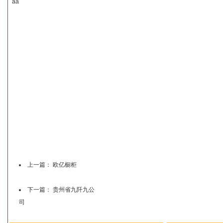
aa
上一篇：
欧亿橱柜
下一篇：
贵州省九阡九公
司