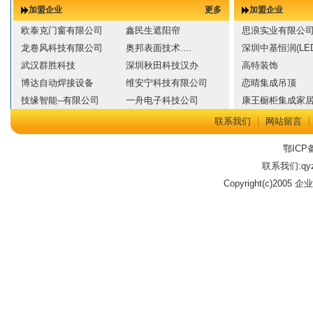
加盟企业
更多
加盟企业
欧泰克门窗有限公司
鑫民生遮阳帘
思浪实业有限公
龙卷风科技有限公司
奥邦表面技术....
深圳中基恒润(LED
武汉群胜科技
深圳秋田科技汉办
高特装饰
博达自动焊接设备
维安宁科技有限公司
恋晴集成吊顶
技缘智能--有限公司
一舟电子科技公司
康王橱柜集成家
联系我们
┊
网站留言
鄂ICP备
联系我们:qyz
Copyright(c)2005 企