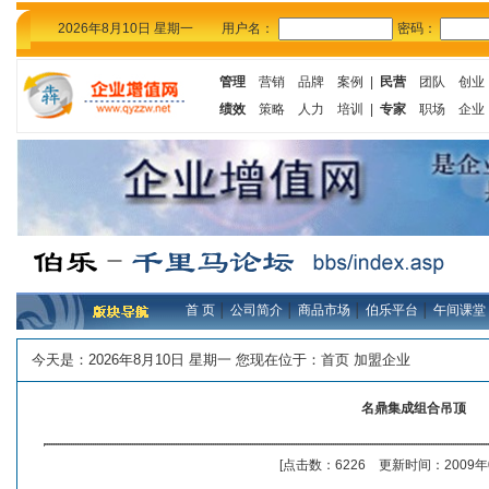
2026年8月10日 星期一
用户名：
密码：
管理
营销
品牌
案例
|
民营
团队
创业
绩效
策略
人力
培训
|
专家
职场
企业
首 页
│
公司简介
│
商品市场
│
伯乐平台
│
午间课堂
今天是：
2026年8月10日 星期一 您现在位于：
首页
加盟企业
名鼎集成组合吊顶
[点击数：6226 更新时间：2009年0