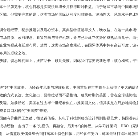
本土品牌竞争，核心目标是实现快速增长并获得即时收益。由于这些市场与中国市场
区域。但需要注意的是，这类市场的国际认可度相对较低、波动性大、风险水平也比
调合规经营、稳步推进以及耐心资本。其典型特征是早投入，晚收益。在这一类市场
市场特质、政府理念、政策导向与管控机制，并与已经建立优势的成熟品牌竞争。由
企业忽视或者延后布局。然而，这类市场高度规范，在国际体系中拥有高认可度，波
布局的必经之地。
步骤。切忌蜂拥而上，拔苗助长，顾此失彼。因此我们需要更新思维：核心模式，平
“好”中国故事。历经百年风雨与艰难积累，中国重新在世界舞台上获得了更大的话
效的方式表达。文化输出，要靠拉动而不是推动。殖民时期的英国，曾在全球强势推
反噬。如前所述，美国在过去半个世纪看似在力推美国文化，但其实是在巧妙地将物
费者口口相传的“美国梦”奇迹。
国颇有异曲同工之处，很值得借鉴。从电子科技到服饰设计再到影视艺术，韩国没有
成功经验，走出了一条“先模仿、再融合、后升华”的路径。从学习好莱坞、HBO（家
本土韩剧，从借鉴欧美偶像组合到打磨本土特色团体，历经多年努力，韩国最终打造出韩版