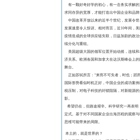
有一颗好奇好学的初心，有一念务实求解的
求同存异的宽厚，才能打造出中国企业和品牌
中国改革开放以来的近半个世纪，发展令世界
发展速度令人惊讶。相对而言，近10年间，
疫情造成的全球供应链失联，日益加剧的政治
续分化与重组。
美国超级大国的领军位置开始动摇，连续和
济关系。欧洲各国和加拿大在达沃斯峰会上的
舞台。
正如苏轼所言：“来而不可失者，时也；蹈而
国际形势看似时机正好，中国企业的成功案例
税压制，对电子科技的封锁阻隔，对新能源的
影。
希望仍在，但路途艰辛。科学研究一再表明
定式。基于对不同国家企业出海历程的观察与
思维可能带来的局限。
本土的，就是世界的？