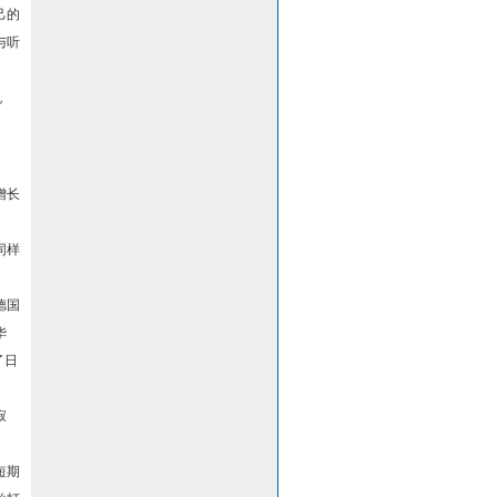
己的
与听
机
增长
同样
德国
华
了日
寂
短期