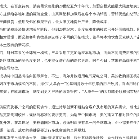
模式。在百废待兴、消费需求膨胀的20世纪五六十年代，加盟店模式能最大限度地实
方提供给各地加盟的罐装企业，由其调配和加碳后在各个市场销售，营销仍然由总部
应商供货，使用类似的框架平台，最大限度地提升产量、降低成本。
时消费经济快速增长的阶段。但到20世纪末，高度标准化的模式已开始面临挑战。
相对缓慢，而必胜客和肯德基则选择了不同的开拓模式，较早将本地饮食元素纳入产
本土没有的新花样。
穷。针对苹果的全球统一模式，三星采用了更加适应本地市场、面向不同消费层级的
各区域市场的契合度更好，也更能促进产品的迭代更新。时至今日，苹果在高端手机
的主导地位。
成功将中国品牌推向国际舞台。不过，海尔并购通用电气家电公司、美的收购德国机
因在于市场模式的不同。海尔“人单合一”的基础是数十年积累的用户数据，而通用所
掌握；在欧洲市场，则受到更为严格的政策管控， “人单合一”的大战略必须根据市场
供应商及客户之间的密切协作，通过持续创新不断贴合客户及市场的真实需求。相比
品更新周期较长，规格与标准的要求更高。为适应中国市场，美的建立了相对独立的
化开发。在21世纪，要称霸国际市场，必须明白没有单一的全球市场，企业需要在生
逐一渗透。成功的关键是要进行多线突破的全局规划。
需要高于市场平均水平，同时强调开拓创新、联动基础设施建设，合作打造市场规则