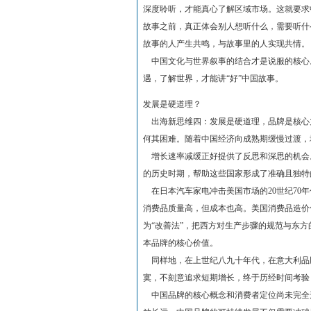
深度聆听，才能真心了解区域市场。这就要求
故事之前，真正体会别人想听什么，需要听什
故事的人产生共鸣，与故事里的人实现共情。
中国文化与世界叙事的结合才是说服的核心。
遇，了解世界，才能讲“好”中国故事。
发展是硬道理？
出海新思维四：发展是硬道理，品牌是核心力
何其困难。随着中国经济向成熟期缓慢过渡，
增长速率减缓正好提供了反思和深思的机会
的历史时期，帮助这些国家形成了准确且独特
在日本汽车家电冲击美国市场的20世纪70
消费品质量高，但成本也高。美国消费品造价
为“改善法”，把西方对生产步骤的规范与东
本品牌的核心价值。
同样地，在上世纪八九十年代，在意大利品
寞，不刻意追求短期增长，终于历经时间考验
中国品牌的核心概念和消费者定位尚未完全