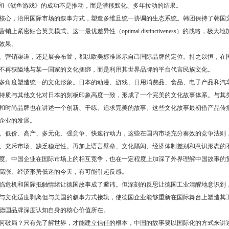
”和《鱿鱼游戏》的成功不是推动，而是潜移默化、多年拉动的结果。
核心，沿用国际市场的叙事方式，塑造多维且统一协调的生态系统。韩团保持了韩国
贴合英美模式。这一最优差异性（optimal distinctiveness）的战略，极大地
效果。
、营销渠道，还是展会布置，都以欧美标准展示自己国际品牌的定位。持之以恒，在
不再狭隘地与某一国家的文化捆绑，而是利用其世界品牌的平台代言民族文化。
多角度塑造统一的文化形象。日本的动漫、游戏、日用消费品、食品、电子产品和汽
特质与其他文化对日本的刻板印象高度一致，形成了一个完美的文化故事体系。与其
和时尚品牌也在讲述一个创新、干练、追求完美的故事。这些文化故事最初借产品传
企业的发展。
。低价、高产、多元化、强竞争、快速行动力，这些在国内市场充分奏效的竞争法则
、充斥市场、缺乏稳定性。再加上语言壁垒、文化隔阂、经济体制差别和意识形态的
度。中国企业在国际市场上的相互竞争，也在一定程度上加深了外界理解中国故事的
高涨、经济形势低迷的今天，有可能引起反感。
临危机和国际抵触情绪让德国故事成了避讳。但深刻的反思让德国工业清醒地意识到
与文化适度剥离但与美国的叙事方式接轨，使德国企业能够重新在国际舞台上塑造其
德国品牌深度认知自身的核心价值所在。
何破局？只有先了解世界，才能建立信任的根本，中国的故事要以国际化的方式来讲