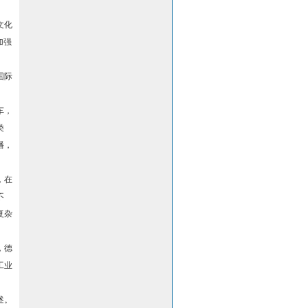
文化
加强
国际
车，
类
播，
，在
不
复杂
，德
工业
述。