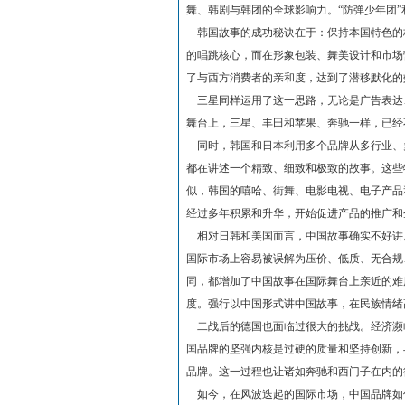
舞、韩剧与韩团的全球影响力。“防弹少年团
韩国故事的成功秘诀在于：保持本国特色的
的唱跳核心，而在形象包装、舞美设计和市场营销上紧密
了与西方消费者的亲和度，达到了潜移默化的
三星同样运用了这一思路，无论是广告表达
舞台上，三星、丰田和苹果、奔驰一样，已经
同时，韩国和日本利用多个品牌从多行业、
都在讲述一个精致、细致和极致的故事。这些
似，韩国的嘻哈、街舞、电影电视、电子产品
经过多年积累和升华，开始促进产品的推广和
相对日韩和美国而言，中国故事确实不好讲
国际市场上容易被误解为压价、低质、无合规
同，都增加了中国故事在国际舞台上亲近的难
度。强行以中国形式讲中国故事，在民族情绪
二战后的德国也面临过很大的挑战。经济濒
国品牌的坚强内核是过硬的质量和坚持创新，
品牌。这一过程也让诸如奔驰和西门子在内的
如今，在风波迭起的国际市场，中国品牌如