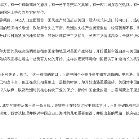
追求，有一个戒骄戒躁的态度，有一份平等交流的真诚，有一腔共同探索的热忱，有
在国际上持久而坚实的地位。
瞩目。14亿人口全面脱贫，国民生产总值赶超美国，经济模式从进口转向出口，迅
美国的经济增长缓慢，政治舞台失去平衡。欧洲的支柱产业屡遭重创，经济萎靡不振。
分歧和日渐紧张的地缘局势，导致区域保护主义抬头、民族主义情绪高涨，全球经济
单方面的关税决策调整使很多国家和地区对美国产生怀疑，开始重新审视自身与美国
陆续表态标志着这一趋势官方化的开始。这样的宏观环境给中国提供了加速增长的机
不可失者，机也。”这一难得的窗口，正是中国企业奋斗多年翘首以盼的历史机遇。
已相当丰富，但正在我们期冀更上一层楼的时候，却开始遭遇重重阻碍。美国对中国
掉头放弃，以及欧洲对其核心传统工业的保护，都给中国企业的进一步发展蒙上了层
，成功的转型从来不是一条直线，关键在于在转型过程中持续学习，不断突破既有的
研究，我尝试梳理并探讨中国企业出海时的几项重要假设，并提出新的思路，以突破