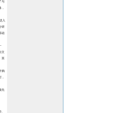
了与
略，
进入
分研
基础
一
与文
。英
并购
型，
领先
劳、