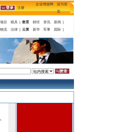
企业增值网 设为首
注册
页
项目
模具
|
教育
财经
资讯
新闻
|
物流
法律
|
云算
新华
军事
国际
|