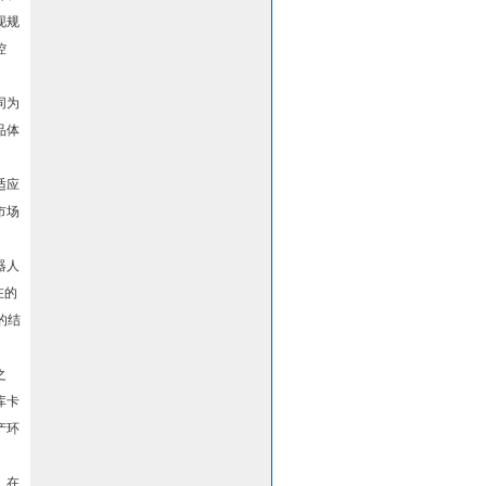
现规
控
同为
品体
适应
市场
器人
在的
的结
之
库卡
产环
。在