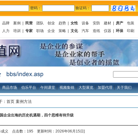
密码：
验证码：
品牌
案例
|
民营
团队
创业
趋势
|
女性
设备
安防
建材
|
房产
包装
人力
培训
|
专家
职场
企业
策略
|
文化
汽车
造纸
仪器
|
环保
印刷
│
商品市场
│
伯乐平台
│
午间课堂
│
视频集锦
│
大型展览
│
加盟代理
│
关于我们
位于：
首页
案例方法
国企业出海的历史机遇期，四个思维有待升级
林成义 点击数：195 更新时间：2026年06月15日]