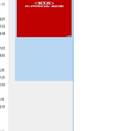
一片
猛的
新冠
体继
的经
遇和
虽然
的关
层阴
思维
这些