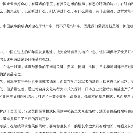
中国企业有好奇心，有谦虚的态度，有换位思考的格局，有悉心聆听的能力，在讲自
么，想怎么听，以前听过什么，别人讲过什么，有什么局限，有什么困难。这样才能
中国故事的成功关键在于“好”字，而不只是“讲”字。因此我们需要更新思维：抓住
。中国在过去的60年里发展迅速，成为全球瞩目的增长中心。但长期保持又快又好
增长速率减缓是必须接受的挑战。
。在这一时期，速度与素质的平衡是关键。美国、德国、法国、日本和韩国都经历过
的消费品定位。
年代，日本没有完全照抄美国或者德国，而是在学习领军者的基础上探索自己的出路。
低，但质量也差。通过对自身文化与行为方式的探讨，日本企业把福特的精益生产升
方的集体主义思想相结合，打造了一套高效率、高质量、低成本的制造模式，从而塑造
牌趋于美国化，沿袭美国经营模式拓展到中档甚至大众市场时，法国奢侈品牌耐得住
，锻造并捍卫了自己的高端定位。
形成，在继续寻求发展的同时，要将标准从单一的增长率放大到有质增长，将眼光从