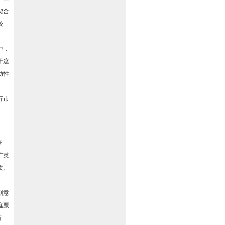
契合
较
中，
于这
动性
行市
语
广英
质、
刻意
庭票
街