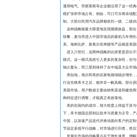
通用电气、劳斯莱斯等企业都沿用了这一经典
模扩张和市场占有。例如，可口可乐将浓缩配
制。大部分民用汽车品牌都依托一级、二级供
这种战略能最大限度地实现规模效益，契合当
快餐，麦当劳进入中国市场后的最初几年增长
系。海鲜比萨、新奥尔良烤翅等产品都是美国
进入21世纪，这两种战略的比拼更是层出不
模式。这一模式虽然引入更多的复杂性，但与
独占鳌头，而三星则保持了在中端及大众市场
类似地，海尔和美的在家电领域稳步增长，
行业先锋库卡之后，都并非一帆风顺。部分原
美国市场，用户数据主要由销售渠道和建筑商
构特征进行调整，才能真正有效落地。
美的在国内的成功，很大程度上得益于其与
下，库卡德国总部则以技术与质量为主导，产
中国，以加速产品迭代并推动面向客户的定制
节设定多线平行战略，对市场进行归类，然后
发展中市场的战略重点在于增长速度，增幅