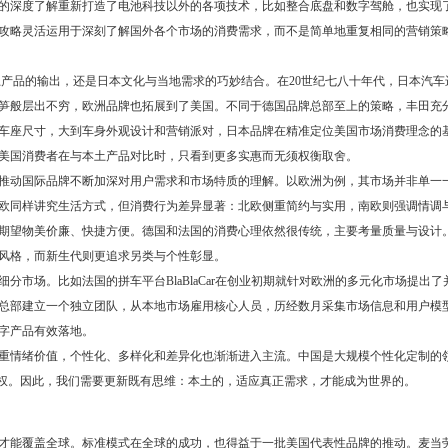
的深度了解重新打造了电池科技以外的各项技术，比如整合底盘和数字驾舱，也实现
攻略灵活运用于深刻了解国外各个市场的消费需求，而不是简单地重复相同的营销策
产品的输出，还是日本文化与当地需求的巧妙结合。在20世纪七八十年代，日本汽车
笋般层出不穷，欧洲品牌也拓展到了美国。不同于德国品牌总部至上的策略，丰田充
车座尺寸，大到车身外观设计和营销派对，日本品牌在精准定位美国市场消费理念的
美国消费者在与本土产品对比时，只看到更多实惠而无须权衡取舍。
推动国际品牌不断加深对用户需求和市场特质的理解。以欧洲为例，其市场并非单一
欧同样讲究生活方式，但消费行为差异显著：北欧侧重简约与实用，南欧则强调情调
期望物美价廉、快捷方便。德国和法国的消费心理依然很传统，主要考量质量与设计
风格，而新生代则更追求另类与个性彰显。
市场。比如法国的拼车平台BlaBlaCar在创业初期就针对欧洲的多元化市场提出了
总部建立一个独立团队，从本地市场雇用核心人员，历经数月采集市场信息和用户模
字产品有效落地。
重情绪价值，个性化、多样化和差异化也渐渐进入主流。中国是大规模个性化定制的
语权。因此，我们需要更新既有思维：本土的，适应真正需求，才能成为世界的。
才能覆盖全球。标准模式在全球的成功，也得益于一批美国代表性品牌的推动。麦当