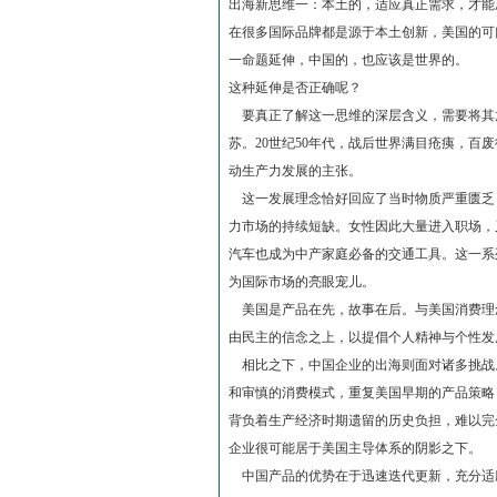
出海新思维一：本土的，适应真正需求，才能
在很多国际品牌都是源于本土创新，美国的可
一命题延伸，中国的，也应该是世界的。
这种延伸是否正确呢？
要真正了解这一思维的深层含义，需要将其
苏。20世纪50年代，战后世界满目疮痍，
动生产力发展的主张。
这一发展理念恰好回应了当时物质严重匮乏
力市场的持续短缺。女性因此大量进入职场，
汽车也成为中产家庭必备的交通工具。这一系
为国际市场的亮眼宠儿。
美国是产品在先，故事在后。与美国消费理
由民主的信念之上，以提倡个人精神与个性发
相比之下，中国企业的出海则面对诸多挑战
和审慎的消费模式，重复美国早期的产品策略
背负着生产经济时期遗留的历史负担，难以完
企业很可能居于美国主导体系的阴影之下。
中国产品的优势在于迅速迭代更新，充分适