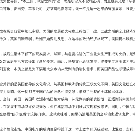
成为世界的。“本土的，就是世界的”这一思维听起来不仅很正确，而且独有见地！毕
口可乐、麦当劳、苹果公司、好莱坞电影等等，无一不是这一思维的绚丽展示。只要
放在历史背景中加以审视。美国的发展很大程度上得益于一战、二战之后的全球经济
百废待兴，英国日渐衰弱，欧洲开始深刻反思。在这样的政治经济格局下，美国提出以科
，战后生活水平低下的现实需求。然而，与急需推进的工业化大生产形成对比的，是
又对家庭生活方式提出了新的要求。由此，快餐文化迅猛发展，消费主义逐渐成为主
列变化，本质上都是为了满足大众市场从无到有的增长需求，而美国产品也顺理成章
念并行的是美国倡导的文化意识。与英国和欧洲的传统王权文化不同，美国文化建立
展为基调。这一切都与美国产品的理念相得益彰，形成了完整的全球输出体系。
。当前，美国、英国和欧洲市场已相对成熟，从无到有的消费阶段，正逐渐转向更加
，在发展中市场或许仍能奏效，但在成熟市场中则难以实现有效渗透。同时，中国品
全摆脱“低价低质”的刻板印象。这就意味着，如果仍沿用美国的全球输出逻辑出牌，
应个性化市场。中国电车的成功便是得益于这一本土竞争的历练过程。比亚迪、吉利