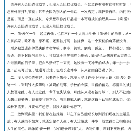
也许有人会阻碍你成功，但没人会阻挡你成长。
不知道你有没有这样的时刻：
总被外界打乱节奏；甚至会因为别人的一句话、一次否定，就怀疑自己、内耗很久
是赢，而是一直在成长。今天想和你好好品读一本写透成长的经典——《简·爱
许有人会阻碍你成功，但没人能阻挡你成长。
一、简·爱的一生：起点再低，也挡不住一个人向上生长《简·爱》的故事，从
在舅妈家，吃不饱、穿不暖，还要被打骂、被嫌弃，连一个安稳的角落都没有。
后来被送进条件恶劣的寄宿学校，寒冷、饥饿、病痛、孤立，一样都没少。她
普通、最不起眼的那类人。可就算全世界都在为难她，简·爱也从来没有放弃自
在最黑暗的日子里，把自己活成了一束光。她没有一飞冲天的成功，却一步一步
生：起点可以低，境遇可以难，但成长这件事，从来都由自己说了算。
二、没人能挡你变好，只要你不想停，就没人能让你停下很多人说《简·爱》是
这一生，遇到过太多阻碍：舅妈的刻薄、学校的冷漠、世俗的偏见、感情里的波
人想否定她，有人想让她一辈子低头认命。可她从来没有被打趴下。别人不让她
人想让她妥协，她偏要守住本心。书里最戳人的，就是这份不认输的成长力。你
成长不需要。只要你不想停，就没人能让你停下。
三、放到现实里：我们都在被推着，却忘了自己能成长放到我们现在的生活里
成；有人感情不如意，就否定整个人生；有人没做成一件事，就觉得自己彻底失败
人生的底色。就像简·爱一样，我们也会遇到烂人、遇到烂事、遇到不被理解、