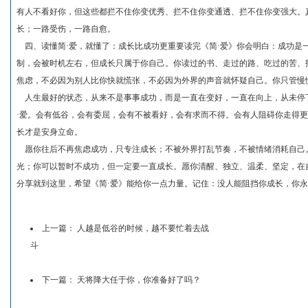
有人不看好你，但这些都拦不住你变优秀、拦不住你变通透、拦不住你变强大。
长；一路受伤，一路自愈。
四、读懂简·爱，就懂了：成长比成功更重要读完《简·爱》你会明白：成功是
制，会被时机左右，但成长只属于你自己。你读过的书、走过的路、吃过的苦、
焦虑，不必因为别人比你快就慌张，不必因为外界的声音就怀疑自己。你只管慢
人生最好的状态，从来不是事事成功，而是一直在变好，一直在向上，从未停
·爱。会有低谷，会有委屈，会有不被看好，会有求而不得。会有人阻碍你走得
长才是安身立命。
愿你往后不再焦虑成功，只专注成长；不被外界打乱节奏，不被情绪消耗自己
光；你可以暂时不成功，但一定要一直成长。愿你清醒、独立、温柔、坚定，在
分享就到这里，希望《简·爱》能给你一点力量。记住：没人能阻挡你成长，你
上一篇：
人越是低谷的时候，越不要忙着去战
斗
下一篇：
天将降大任于你，你准备好了吗？