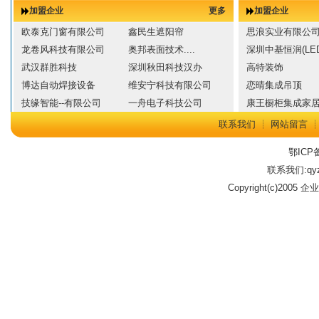
加盟企业
更多
加盟企业
欧泰克门窗有限公司
鑫民生遮阳帘
思浪实业有限公
龙卷风科技有限公司
奥邦表面技术....
深圳中基恒润(LED
武汉群胜科技
深圳秋田科技汉办
高特装饰
博达自动焊接设备
维安宁科技有限公司
恋晴集成吊顶
技缘智能--有限公司
一舟电子科技公司
康王橱柜集成家
联系我们
┊
网站留言
鄂ICP备
联系我们:qyz
Copyright(c)2005 企