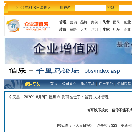
2026年8月8日 星期六
用户名：
密码：
管理
营销
品牌
案例
|
民营
团队
创业
绩效
策略
人力
培训
|
专家
职场
企业
首 页
│
公司简介
│
商品市场
│
伯乐平台
│
午间课堂
今天是：
2026年8月8日 星期六 您现在位于：
首页
人才管理
你可以不成功，但你不能不
[转贴自：《人民日报》 点击数：323 更新时间：