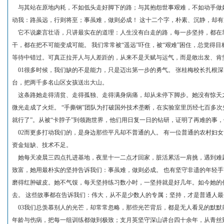
与其站在原地内耗，不如低头走好脚下的路；与其抱怨世事艰难，不如动手做
动我：路虽远，行则将至；事虽难，做则必成！ 这十二个字，朴素、沉静，却
它不说豪言壮语，只讲最实在的道理：人生没有白走的路，每一步坚持，都在
干，都在把不可能变成可能。 我们常常被“遥远”吓住，被“艰难”困住，总觉得
等待中错过。可真正拉开人与人差距的，从来不是天赋与运气，而是敢出发、肯
01很多时候，我们缺的不是能力，只是迈出第一步的勇气。 张桂梅校长扎根
台，把两千多名山区女孩送出大山。
这条路她走得清贫、走得孤独、走得满身病痛，却从未停下脚步。她没有惊天
微光走成了火炬。 “手撕钢”团队为打破国外技术垄断，在实验室里历经七百多次失
就行了”。从被“卡脖子”到领跑世界，他们用日复一日的钻研，证明了再难的事
02而更多打动我们的，是身边那些平凡却不普通的人。 有一位普通的农村妇
资金短缺、技术不足。
她每天凌晨三四点扎进基地，夜里十一二点才回家，脏活累活一肩挑，遇到难
致富，她用最朴实的坚持告诉我们：事虽难，做则必成。 也有坚守非遗的年轻
磨得红肿破皮。她不气馁，每天坚持练习数小时，一坚持就是好几年。如今她的
去。 这些故事都在告诉我们：伟大，从不是少数人的专属；坚持，才是普通人最
03我们总羡慕别人的光芒，却常常忽略，那些光芒背后，都是无人看见的默默前行
年龄与伤病，把每一组训练都做到极致；支月英坚守深山讲台四十余年，从青丝