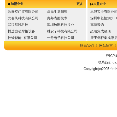
加盟企业
更多
加盟企业
欧泰克门窗有限公司
鑫民生遮阳帘
思浪实业有限公
龙卷风科技有限公司
奥邦表面技术....
深圳中基恒润(LED
武汉群胜科技
深圳秋田科技汉办
高特装饰
博达自动焊接设备
维安宁科技有限公司
恋晴集成吊顶
技缘智能--有限公司
一舟电子科技公司
康王橱柜集成家
联系我们
┊
网站留言
鄂ICP备
联系我们:qyz
Copyright(c)2005 企