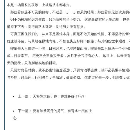
本是一场漫长的跋涉，上坡路从来都难走。
那些看似遥不可及的目标，不过是一步一步积累的结果；那些看似无法攻克的
04不为模糊的远方焦虑，只为清晰的当下努力。 这是最踏实的人生态度，也是
坚持不下去，觉得前路太迷茫，觉得努力没有意义。
可真正困住我们的，从来不是困难本身，而是不敢开始的怯懦、不愿坚持的懈怠
犹豫就停留。与其站在原地内耗，不如低头走好脚下的路；与其抱怨世事艰难，
哪怕每天只前进一小步，日积月累，也能跨越山海；哪怕每次只解决一个小问题
成，行者常至。 历史不会辜负实干者，岁月不会亏待有心人。 这世上，从来没
天的捷径，只有脚踏实地的耕耘。
只要方向是对的，就不必害怕路途遥远；只要肯动手去做，就不必畏惧事情艰难
与坚韧：路虽远，行则将至；事虽难，做则必成。 你走过的每一步，都算数；
上一篇：
天将降大任于你，你准备好了吗？
下一篇：
要有破釜沉舟的勇气、有背水一战的决
心