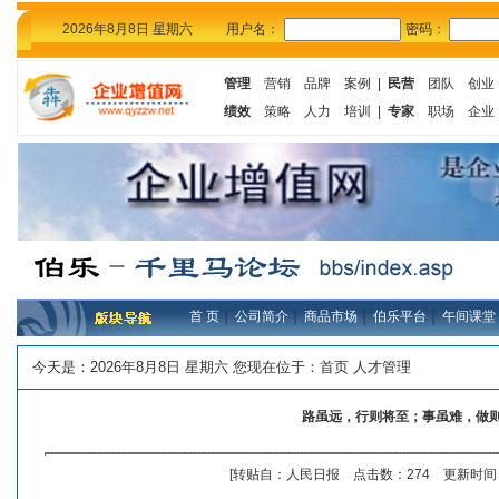
2026年8月8日 星期六
用户名：
密码：
管理
营销
品牌
案例
|
民营
团队
创业
绩效
策略
人力
培训
|
专家
职场
企业
首 页
│
公司简介
│
商品市场
│
伯乐平台
│
午间课堂
今天是：
2026年8月8日 星期六 您现在位于：
首页
人才管理
路虽远，行则将至；事虽难，做
[转贴自：人民日报 点击数：274 更新时间：2