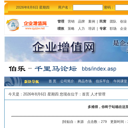
2026年8月6日 星期四
用户名：
密码：
管理
营销
品牌
案例
|
民营
团队
创业
绩效
策略
人力
培训
|
专家
职场
企业
首 页
│
公司简介
│
商品市场
│
伯乐平台
│
午间课堂
今天是：
2026年8月6日 星期四 您现在位于：
首页
人才管理
多难得，你终于站稳在这
[转贴自：来源 点击数：279 更新时间：20