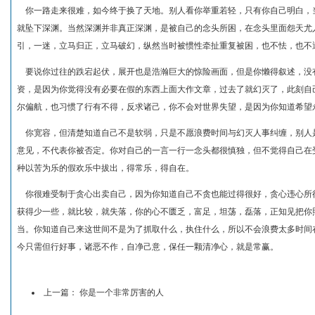
你一路走来很难，如今终于换了天地。别人看你举重若轻，只有你自己明白，
就坠下深渊。当然深渊并非真正深渊，是被自己的念头所困，在念头里面怨天尤
引，一迷，立马归正，立马破幻，纵然当时被惯性牵扯重复被困，也不怯，也不
要说你过往的跌宕起伏，展开也是浩瀚巨大的惊险画面，但是你懒得叙述，没
资，是因为你觉得没有必要在假的东西上面大作文章，过去了就幻灭了，此刻自
尔偏航，也习惯了行有不得，反求诸己，你不会对世界失望，是因为你知道希望
你宽容，但清楚知道自己不是软弱，只是不愿浪费时间与幻灭人事纠缠，别人
意见，不代表你被否定。你对自己的一言一行一念头都很慎独，但不觉得自己在
种以苦为乐的假欢乐中拔出，得常乐，得自在。
你很难受制于贪心出卖自己，因为你知道自己不贪也能过得很好，贪心违心所
获得少一些，就比较，就失落，你的心不匮乏，富足，坦荡，磊落，正知见把你
当。你知道自己来这世间不是为了抓取什么，执住什么，所以不会浪费太多时间
今只需但行好事，诸恶不作，自净己意，保任一颗清净心，就是常赢。
上一篇：
你是一个非常厉害的人