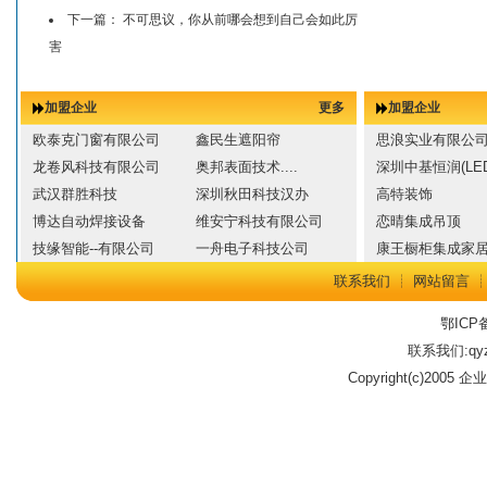
下一篇：
不可思议，你从前哪会想到自己会如此厉
害
加盟企业
更多
加盟企业
欧泰克门窗有限公司
鑫民生遮阳帘
思浪实业有限公
龙卷风科技有限公司
奥邦表面技术....
深圳中基恒润(LED
武汉群胜科技
深圳秋田科技汉办
高特装饰
博达自动焊接设备
维安宁科技有限公司
恋晴集成吊顶
技缘智能--有限公司
一舟电子科技公司
康王橱柜集成家
联系我们
┊
网站留言
鄂ICP备
联系我们:qyz
Copyright(c)2005 企