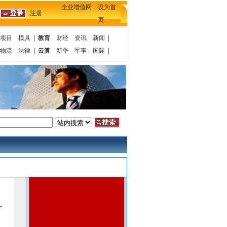
企业增值网 设为首
注册
页
项目
模具
|
教育
财经
资讯
新闻
|
物流
法律
|
云算
新华
军事
国际
|