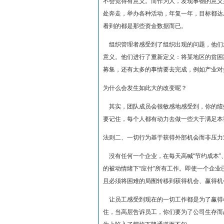
不会觉得有意义。而作为人，发现事物的意义
处奔走，举办各种活动，年复一年，目标都达
看到的都是那些资金数据而已。
组织管理者感受到了组织出现的问题，他们
意义。他们进行了重新定义：将某地区的贫困
募集，还有太多的事情要去完成，例如产业对
为什么会发生如此大的改变呢？
其实，团队成员会很敏感地感受到，你的绩
要记住，每个人都有动力去做一些大于满足本
法则二、一切行为基于获得外部机会而非压力
没有任何一个企业，在每天高喊“节约成本”、
的被动情绪下“应付”所有工作。即使一个企
且必须将困难的局囿转移到获得机会、赢得机
让员工感受到现在的一切工作都是为了赢得
住，当高层告诉员工，你们要为了公司生存而