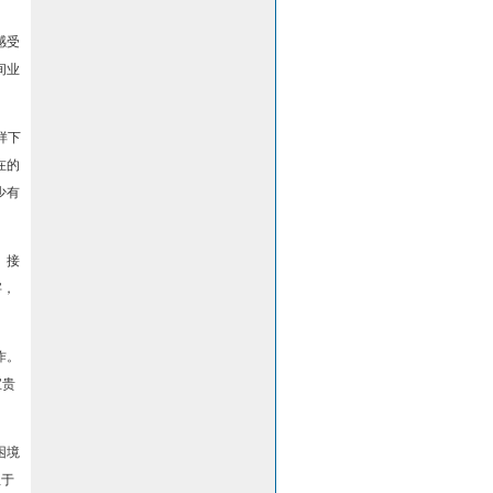
感受
间业
样下
在的
少有
。接
字，
作。
宝贵
困境
急于