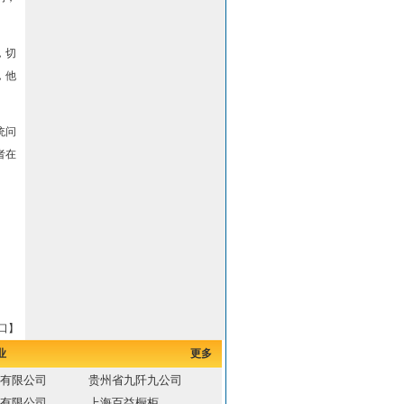
，切
，他
统问
者在
口】
业
更多
有限公司
贵州省九阡九公司
有限公司
上海百益橱柜