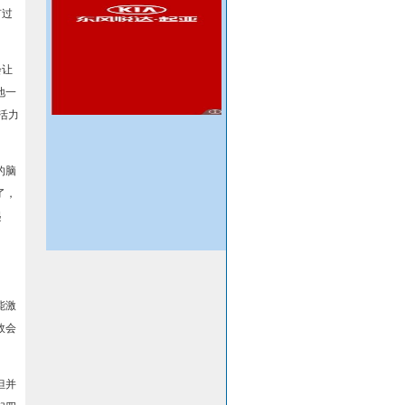
有过
会让
地一
活力
的脑
了，
起
能激
效会
但并