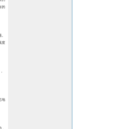
有的
题。
视度
，
态地
的，