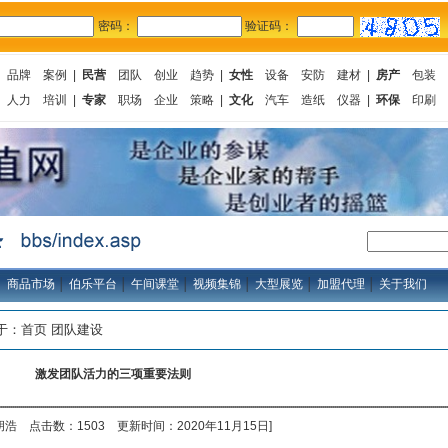
密码：
验证码：
品牌
案例
|
民营
团队
创业
趋势
|
女性
设备
安防
建材
|
房产
包装
人力
培训
|
专家
职场
企业
策略
|
文化
汽车
造纸
仪器
|
环保
印刷
│
商品市场
│
伯乐平台
│
午间课堂
│
视频集锦
│
大型展览
│
加盟代理
│
关于我们
位于：
首页
团队建设
激发团队活力的三项重要法则
胡浩 点击数：1503 更新时间：2020年11月15日]