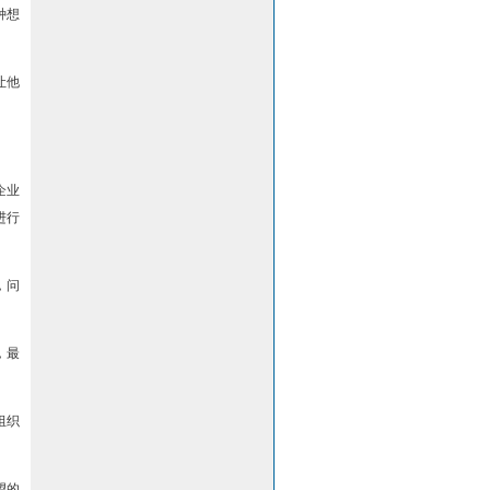
种想
让他
企业
进行
，问
，最
组织
望的