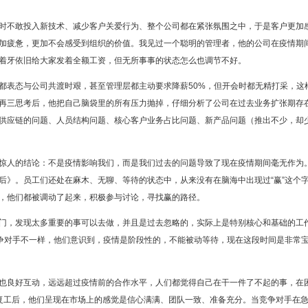
时不敢投入新技术、减少客户关爱行为、整个公司都在紧张氛围之中，于是客户更加
加疲惫，更加不会感受到组织的价值。我见过一个聪明的管理者，他的公司在疫情期
着牙依旧给大家发着全额工资，但无所事事的状态怎么也调节不好。
表态与公司共渡时艰，甚至管理层都主动要求降薪50%，但开会时都无精打采，这
再三思考后，他把自己脑袋里的所有压力抛掉，仔细分析了公司在过去业务扩张期存
供应链的问题、人员结构问题、核心客户业务占比问题、新产品问题（推出不少，却
惊人的结论：不是疫情影响我们，而是我们过去的问题导致了现在疫情期间毫无作为
后》。员工们还处在麻木、无聊、等待的状态中，从来没有在脑海中出现过“赢”这个
，他们都被调动了起来，积极参与讨论，寻找赢的路径。
门，发现太多重要的事可以去做，并且是过去忽略的，实际上是特别核心和基础的工
竞争对手不一样，他们意识到，疫情是阶段性的，不能被动等待，现在这段时间是非常
也良好互动，远远超过疫情前的合作水平，人们都觉得自己在干一件了不起的事，在
复工后，他们呈现在市场上的感觉是信心满满、团队一致、准备充分。当竞争对手在