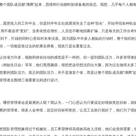
个团队成员都“沸腾”起来，思维和行动都时刻准备着的状态。我想，几乎每个人都
愿意投入到工作中去，但是到半年左右就逐渐失去了这种“劲头”，开始寻找各种机
好，用不着追求“更好”。业务依然在增长，人员也不断地招募扩编，只是每天的工作出奇
上到下，忙碌的同时心里却对未来没底。因为团队中许多人都如此行动时，整个组织的
转，一切都是靠过去的积累在撑着，现状只是在重复过去。
让你省力许多，领跑和拼命拉动的感觉是不一样的。但一提到团队活力，许多管理者
（例如生日会）等等，他们甩甩脑袋，很想把这些想法扔出大脑，因为过去做得太多
想要的团队活力。真正的团队活力，并不是激发个体，而是让整个团队成员都“沸腾”
管理者去围绕三项重要法则进行设计。
。哪些管理者会是最累的人呢？我认为，一门心思认为只要设定好绩效奖惩目标，就
累的管理者。很多人会奇怪，设定好目标和奖惩，让员工去执行就好了，他们为了绩
把团队管理想象得过于机械化，员工希望挣得高绩效高收入没错，他们会觉得需要，