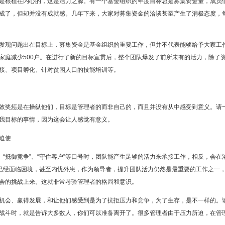
是根植在内心的，这是活力之源。有一个基金组织的年度目标总是募集资金量，成员
成了，但却并没有成就感。几年下来，大家对募集资金的洽谈甚至产生了消极态度，
发现问题出在目标上，募集资金是基金组织的重要工作，但并不代表能够给予大家工
家庭减少500户。在进行了新的目标宣贯后，整个团队爆发了前所未有的活力，除了
接、项目孵化、针对贫困人口的技能培训等。
效奖惩是在操纵他们，目标是管理者的而非自己的，而且并没有从中感受到意义。请
我目标的事情，因为这会让人感觉有意义。
迫使
“抵御竞争”、“守住客户”等口号时，团队能产生足够的活力来承接工作，相反，会在
业已经面临困境，甚至内忧外患，作为领导者，提升团队活力仍然是最重要的工作之一
会的挑战上来。这就非常考验管理者的格局和意识。
机会、赢得发展，和让他们感受到是为了抗拒压力和竞争，为了生存，是不一样的。
战斗时，就是告诉大多数人，你们可以准备离开了。很多管理者由于压力所迫，在管