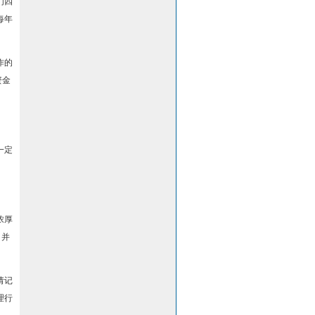
们四
每年
作的
资金
一定
浓厚
，并
请记
理行