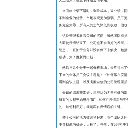
为上陷入了螺旋下降通道而不知。
当面临业绩下滑时，则砍成本，逼业绩，同
不到企业的优势、市场表现更加微弱、员工更
务完全为零，所有人的士气降低到极致，他咬
这位管理者看着公司的沉闷，虽然团队成员都
去即使疫情结束了，公司也不会有好的发展。
隐患，一直忙于业务却没有停下来解决，包括
成功，为了推新而出新）… …
然后与几个骨干一起分析市场，最终得出了
下来的全体员工会议主题是：《如何赢在疫情
看到会议主题，以及满脸自信的公司管理层后
会议的结果非常好，那些认为无事可做的部
所有的人都开始思考“赢”，如何在疫情后与
的，如何利用好，就是应在疫情后的关键。
整个公司的活力被调动起来，各个团队之间
中寻找赢的机会，太棒了。当然，在5月初步