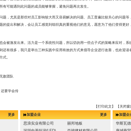
所有可能遇到此问题的成员能够掌握，避免问题再次发生。
问题，尤其是那些对员工影响较大而又容易解决的问题、员工普遍比较关心的问题等
题的提出和解决，会让员工感觉到组织真的重视他们的意见，愿意为了他们变得更好
也会被激发出来。活力是一个系统性问题，所以切勿用一些点子式的策略来应对，系
则还有很多，我只是举出三种实践中应用有效的方式来倡导企业进行改善，也欢迎读
方式。
无敌团队
，还要学会传
【打印此文】
【关闭窗
更多
加盟企业
更多
加盟企
思浪实业有限公司
丽邦地板
华斯瓦德
.
深圳中基恒润(LED)
益骏建材有限公司
唐城商贸