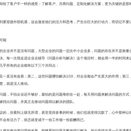
却给了客户不一样的感受：了解客户、共商问题、定制化解决方案，更为关键的是那
到要迎接外部机遇，这会激发他们的活力和思考，产生出巨大的行动力，而切记不要
可能
的企业并不是没有问题，大型企业的问题一定比中小企业多，问题的存在并不是衡量
决。每一次我走进企业去辅导《问题分析与解决》这个项目时，都会用一半的时间来
几乎所有的企业都有以下三个共同点：
一直没有改善；第二，这些问题哪怕解决1/10，对企业都会产生莫大的作用；第三
楚，就是没人推动。
问题，不怕企业还不够好，最怕的是问题堆积在一起，每天用问题来解决问题的方式
够找出问题，并真正去推动问题得以解决的团队。
议的，但看到上级无所谓，甚至觉得多事的时候，他们也就变得沉默了，心中那种让
不会有活力了，状态就变成干一份工作领一份薪酬而已。
人都在推动着问题的改善，能够看到问题不断地得以解决，就会觉得这是一个充满希